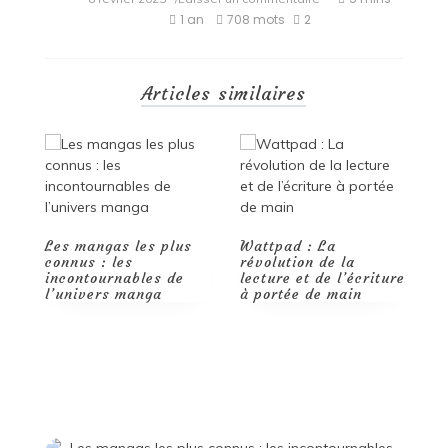
Les
1 an
708 mots
2
Contes
interdits
–
Ordre
Articles similaires
de
lecture
Les meilleurs Livres
de Yoga en 2024
Wattpad : La
révolution de la
O
lecture et de l’écriture
d
à portée de main
l