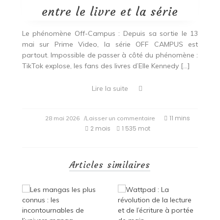
entre le livre et la série
Le phénomène Off-Campus : Depuis sa sortie le 13
mai sur Prime Video, la série OFF CAMPUS est
partout. Impossible de passer à côté du phénomène :
TikTok explose, les fans des livres d’Elle Kennedy […]
Lire la suite
on
11 mins
28 mai 2026
/Laisser un commentaire
OFF
2 mois
1 535 mot
CAMPUS
:
différences
entre
Articles similaires
le
livre
et
la
série
Les meilleurs Livres