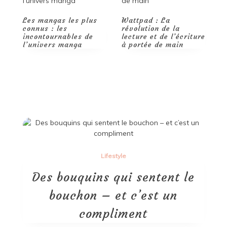
de Yoga en 2024
Wattpad : La
révolution de la
L
lecture et de l’écriture
O
à portée de main
Lifestyle
Des bouquins qui sentent le
bouchon – et c’est un
compliment