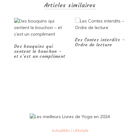
de
Articles similaires
la
lecture
et
de
l’écriture
à
Les Contes interdits –
portée
Ordre de lecture
de
–
Les mangas les plus
main
nt
connus : les
O
incontournables de
d
l’univers manga
l
Actualités
/
Lifestyle