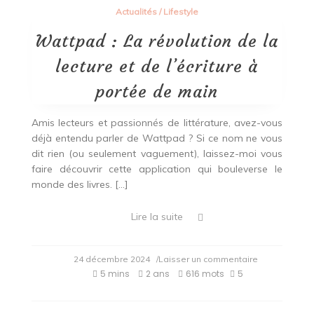
Actualités
/
Lifestyle
Wattpad : La révolution de la
lecture et de l’écriture à
portée de main
Amis lecteurs et passionnés de littérature, avez-vous
déjà entendu parler de Wattpad ? Si ce nom ne vous
dit rien (ou seulement vaguement), laissez-moi vous
faire découvrir cette application qui bouleverse le
monde des livres. […]
Lire la suite
on
24 décembre 2024
/Laisser un commentaire
Wattpad
5 mins
2 ans
616 mots
5
:
La
révolution