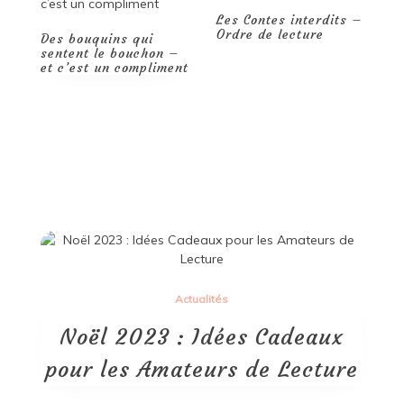
Les Contes interdits –
Ordre de lecture
–
Les mangas les plus
ent
connus : les
O
incontournables de
d
l’univers manga
l
Actualités
Noël 2023 : Idées Cadeaux
pour les Amateurs de Lecture