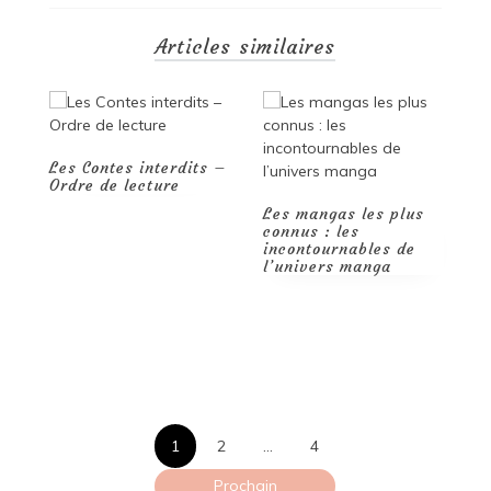
of
Fate
Tome
Articles similaires
1
–
La
saga
d’Hadès
avis
dits –
et
résumé
Les mangas les plus
Wattpad : La
connus : les
révolution de la
incontournables de
lecture et de l’écriture
l’univers manga
à portée de main
Pagination
1
2
…
4
Prochain