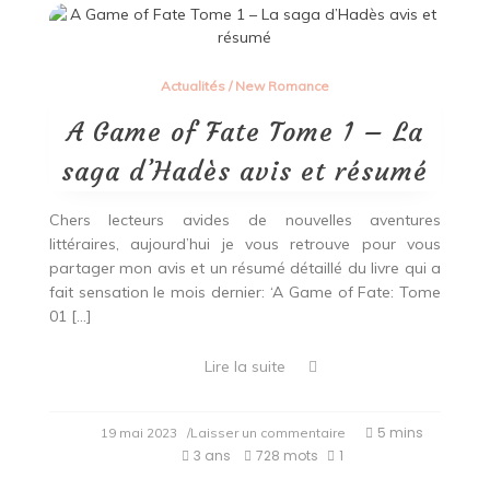
Actualités
/
New Romance
A Game of Fate Tome 1 – La
saga d’Hadès avis et résumé
Chers lecteurs avides de nouvelles aventures
littéraires, aujourd’hui je vous retrouve pour vous
partager mon avis et un résumé détaillé du livre qui a
fait sensation le mois dernier: ‘A Game of Fate: Tome
01 […]
Lire la suite
on
5 mins
19 mai 2023
/Laisser un commentaire
A
3 ans
728 mots
1
Game