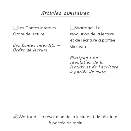
Articles similaires
 –
Les meilleurs Livres
de Yoga en 2024
Wattpad : La
révolution de la
O
lecture et de l’écriture
d
à portée de main
l