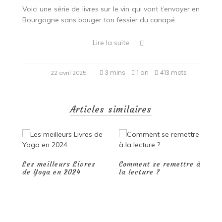
Voici une série de livres sur le vin qui vont t’envoyer en
Bourgogne sans bouger ton fessier du canapé.
Lire la suite
3 mins
1 an
413 mots
22 avril 2025
Articles similaires
Comment se remettre à
la lecture ?
Livres pour apprendre
à jouer d’un
instrument en 2023.
W
r
l