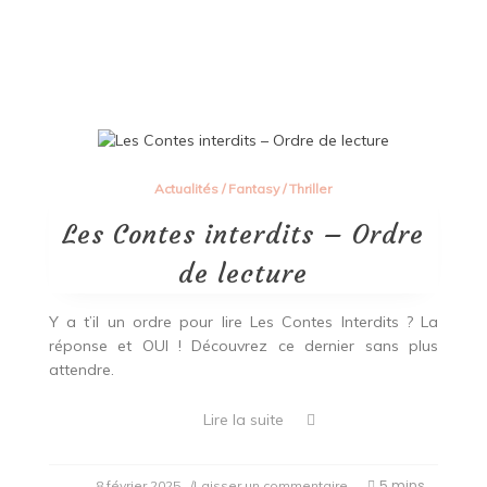
à
Actualités
/
Fantasy
/
Thriller
Les Contes interdits – Ordre
de lecture
Y a t’il un ordre pour lire Les Contes Interdits ? La
réponse et OUI ! Découvrez ce dernier sans plus
attendre.
Lire la suite
on
5 mins
8 février 2025
/Laisser un commentaire