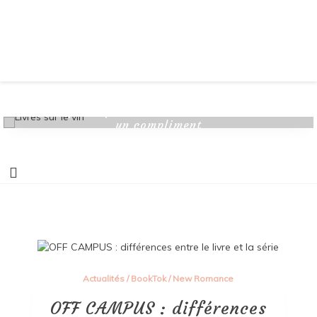
Des bouquins qui sentent le bouchon – et c’est
un compliment
Actualités
/
BookTok
/
New Romance
OFF CAMPUS : différences