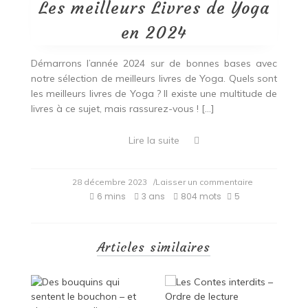
Les meilleurs Livres de Yoga
en 2024
Démarrons l’année 2024 sur de bonnes bases avec
notre sélection de meilleurs livres de Yoga. Quels sont
les meilleurs livres de Yoga ? Il existe une multitude de
livres à ce sujet, mais rassurez-vous ! […]
Lire la suite
on
28 décembre 2023
/Laisser un commentaire
Les
6 mins
3 ans
804 mots
5
meilleurs
Livres
de
Yoga
Articles similaires
en
2024