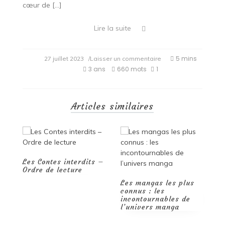
cœur de […]
Lire la suite
on
5 mins
27 juillet 2023
/Laisser un commentaire
Plongez
3 ans
660 mots
1
dans
la
Magie
des
Articles similaires
livres
Harry
Potter
ts –
Les mangas les plus
Wattpad : La
connus : les
révolution de la
incontournables de
lecture et de l’écriture
l’univers manga
à portée de main