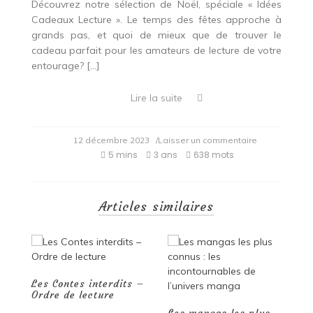
Découvrez notre sélection de Noël, spéciale « Idées
Cadeaux Lecture ». Le temps des fêtes approche à
grands pas, et quoi de mieux que de trouver le
cadeau parfait pour les amateurs de lecture de votre
entourage? […]
Lire la suite
on
12 décembre 2023
/Laisser un commentaire
Noël
5 mins
3 ans
638 mots
2023
:
Idées
Cadeaux
Articles similaires
pour
les
Amateurs
de
Lecture
s –
Les mangas les plus
Wattpad : La