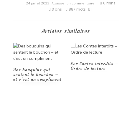
on
6 mins
24 juillet 2023
/Laisser un commentaire
Comment
3 ans
887 mots
1
se
remettre
à
la
Articles similaires
lecture
?
Les Contes interdits –
Ordre de lecture
n –
Les mangas les plus
iment
connus : les
incontournables de
l’univers manga